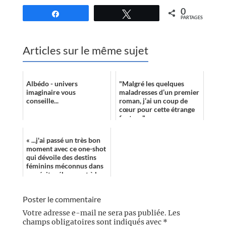
0
Partagez
Tweetez
PARTAGES
Articles sur le même sujet
Albédo - univers
"Malgré les quelques
imaginaire vous
maladresses d’un premier
conseille...
roman, j’ai un coup de
cœur pour cette étrange
fantasy."
« ...j'ai passé un très bon
moment avec ce one-shot
qui dévoile des destins
féminins méconnus dans
un récit mélangeant à la
fois aventure épique et
my...
Poster le commentaire
Votre adresse e-mail ne sera pas publiée.
Les
champs obligatoires sont indiqués avec
*