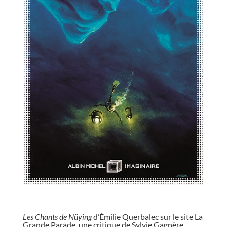
//
Les Chants de Nüying
d’Émilie Querbalec sur le site La
Grande Parade,
une critique de Sylvie Gagnère
.