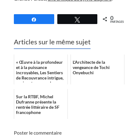
//
0
Partagez
Tweetez
PARTAGES
Articles sur le même sujet
« Œuvre à la profondeur
L'Architecte de la
et à la puissance
vengeance de Tochi
incroyables, Les Sentiers
Onyebuchi
de Recouvrance intrigue,
apaise et surprend,
particulièrement dans
son dernier tie...
Sur la RTBF, Michel
Dufranne présente la
rentrée littéraire de SF
francophone
Poster le commentaire