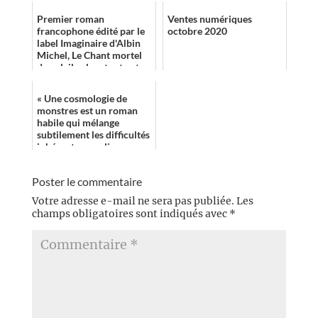
Premier roman
Ventes numériques
francophone édité par le
octobre 2020
label Imaginaire d'Albin
Michel, Le Chant mortel
du soleil calme tout net
l'amateur de fantasy
épique.
« Une cosmologie de
monstres est un roman
habile qui mélange
subtilement les difficultés
inhérentes aux liens
familiaux et la présence
d'un danger for...
Poster le commentaire
Votre adresse e-mail ne sera pas publiée.
Les
champs obligatoires sont indiqués avec
*