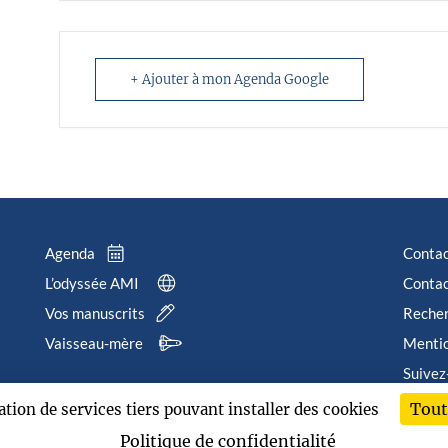
+ Ajouter à mon Agenda Google
Agenda
Conta
L’odyssée AMI
Contac
Vos manuscrits
Reche
Vaisseau-mère
Mentio
Suivez
Tout
sation de services tiers pouvant installer des cookies
202
Politique de confidentialité