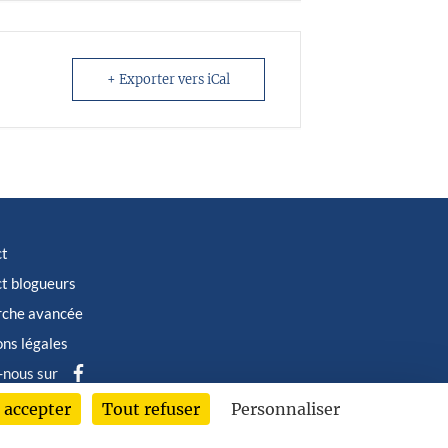
+ Exporter vers iCal
ct
t blogueurs
rche avancée
ns légales
-nous sur
 accepter
Tout refuser
Personnaliser
6 © Albin Michel Imaginaire - Tous droits réservés