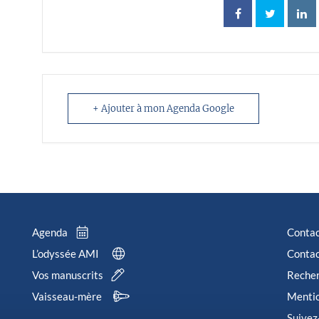
+ Ajouter à mon Agenda Google
Agenda
Conta
L’odyssée AMI
Contac
Vos manuscrits
Reche
Vaisseau-mère
Mentio
Suivez