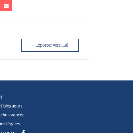
+ Exporter vers iCal
ct
t blogueurs
rche avancée
ns légales
-nous sur