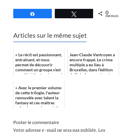
0
Partagez
Tweetez
PARTAGES
Articles sur le même sujet
« Le récit est passionnant,
Jean-Claude Vantroyen a
entraînant, et nous
encore frappé. Le crime
permet de découvrir
multiple a eu lieu à
comment un groupe s’est
Bruxelles, dans l'édition
constitué, les tensions qui
du Soir des premier et
ont pu apparaître. »
deux juin.
« Avec le premier volume
de cette trilogie, l'auteur
renouvèle avec talent la
fantasy et ces maîtres
enlumineurs risquent de
vous rendre accrocs !!! »
Poster le commentaire
Votre adresse e-mail ne sera pas publiée.
Les