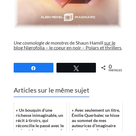
//
Une cosmologie de monstres
de Shaun Hamill
sur le
blog Nigrofolia – le coeur en noir – Polars et thrillers
.
//
0
Partagez
Tweetez
PARTAGES
Articles sur le même sujet
« Un bouquin d’une
« Avec seulement un titre,
richesse inimaginable, un
Émilie Querbalec se hisse
récit à tiroirs, qui
au sommet de mes
réconcilie le passé avec le
auteurices d’imaginaire
présent, les contes avec la
francophone favoris. »
réalité. »