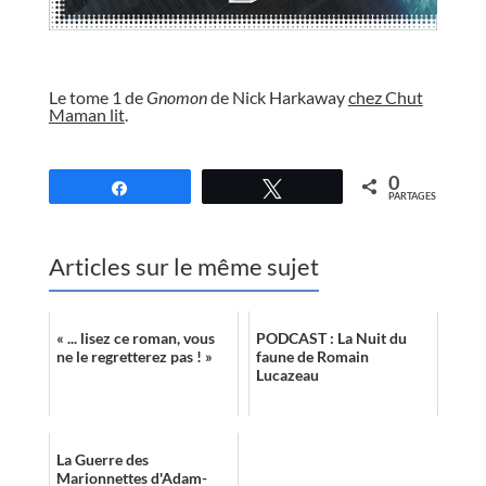
//
Le tome 1 de
Gnomon
de Nick Harkaway
chez Chut
Maman lit
.
//
0
Partagez
Tweetez
PARTAGES
Articles sur le même sujet
« ... lisez ce roman, vous
PODCAST : La Nuit du
ne le regretterez pas ! »
faune de Romain
Lucazeau
La Guerre des
Marionnettes d'Adam-