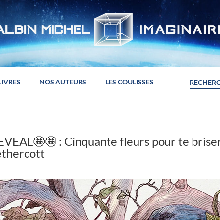
LIVRES
NOS AUTEURS
LES COULISSES
EAL🤩🤩 : Cinquante fleurs pour te briser
thercott