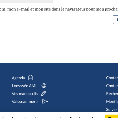
om, mon e-mail et mon site dans le navigateur pour mon proch
Agenda
Conta
L’odyssée AMI
Contac
Vos manuscrits
Reche
Vaisseau-mère
Mentio
Suivez