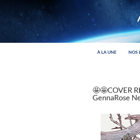
Panneau de gestion des cookies
À LA UNE
NOS 
🤩🤩COVER REV
GennaRose Ne