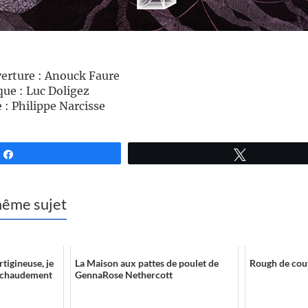
verture : Anouck Faure
ue : Luc Doligez
e : Philippe Narcisse
Partagez
Tweetez
 même sujet
rtigineuse, je
La Maison aux pattes de poulet de
Rough de cou
 chaudement
GennaRose Nethercott