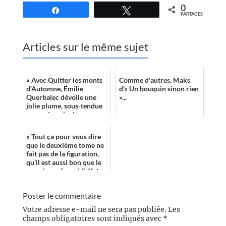
0
Partagez
Tweetez
PARTAGES
Articles sur le même sujet
« Avec Quitter les monts
Comme d'autres, Maks
d’Automne, Émilie
d'« Un bouquin sinon rien
Querbalec dévoile une
»...
jolie plume, sous-tendue
par un imaginaire
lorgnant du côté des
tropes de la Science ...
« Tout ça pour vous dire
que le deuxième tome ne
fait pas de la figuration,
qu’il est aussi bon que le
premier, même si l’effet
de la découverte n’est...
Poster le commentaire
Votre adresse e-mail ne sera pas publiée.
Les
champs obligatoires sont indiqués avec
*