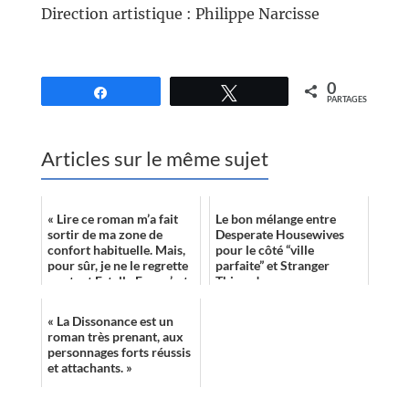
Direction artistique : Philippe Narcisse
//
0
Partagez
Tweetez
PARTAGES
Articles sur le même sujet
« Lire ce roman m’a fait
Le bon mélange entre
sortir de ma zone de
Desperate Housewives
confort habituelle. Mais,
pour le côté “ville
pour sûr, je ne le regrette
parfaite” et Stranger
pas tant Estelle Faye s’est
Things !
montrée habile, expert...
« La Dissonance est un
roman très prenant, aux
personnages forts réussis
et attachants. »