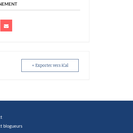
ÉNEMENT
+ Exporter vers iCal
ct
t blogueurs